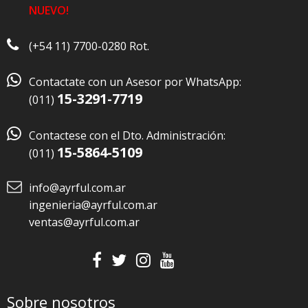
NUEVO!
(+54 11) 7700-0280 Rot.

Contactate con un Asesor por WhatsApp:
15-3291-7719
(011)

Contactese con el Dto. Administración:
15-5864-5109
(011)
info@ayrful.com.ar
ingenieria@ayrful.com.ar
ventas@ayrful.com.ar
Sobre nosotros