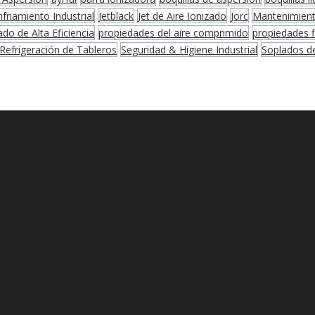
nfriamiento Industrial
Jetblack
Jet de Aire Ionizado
Jorc
Mantenimiento
ado de Alta Eficiencia
propiedades del aire comprimido
propiedades fi
Refrigeración de Tableros
Seguridad & Higiene Industrial
Soplados de