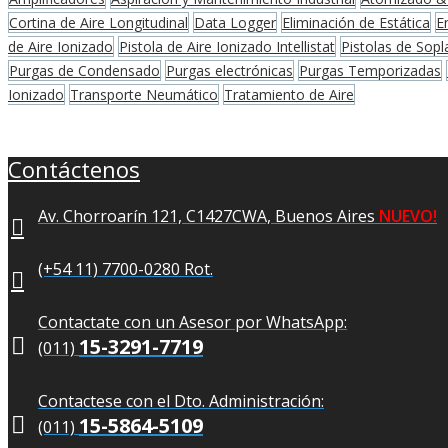
Cortina de Aire Longitudinal
Data Logger
Eliminación de Estática
E
de Aire Ionizado
Pistola de Aire Ionizado Intellistat
Pistolas de Sopl
Purgas de Condensado
Purgas electrónicas
Purgas Temporizadas
Ionizado
Transporte Neumático
Tratamiento de Aire
Contáctenos
Av. Chorroarín 121, C1427CWA, Buenos Aires
NUEVO!
(+54 11) 7700-0280 Rot.
Contactate con un Asesor por WhatsApp:

15-3291-7719
(011)
Contactese con el Dto. Administración:

15-5864-5109
(011)