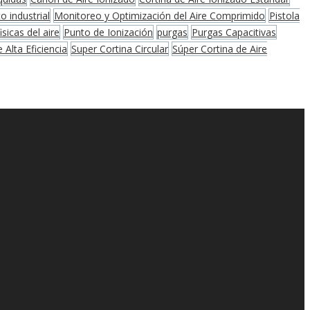
 industrial
Monitoreo y Optimización del Aire Comprimido
Pistola
sicas del aire
Punto de Ionización
purgas
Purgas Capacitivas
 Alta Eficiencia
Super Cortina Circular
Súper Cortina de Aire