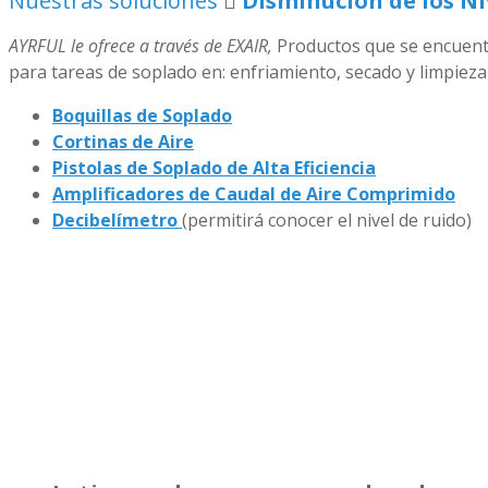
Nuestras soluciones
Disminución de los Ni
AYRFUL le ofrece a través de EXAIR
,
Productos que se encuentr
para tareas de soplado en: enfriamiento, secado y limpiez
Boquillas de Soplado
Cortinas de Aire
Pistolas de Soplado de Alta Eficiencia
Amplificadores de Caudal de Aire Comprimido
Decibelímetro
(permitirá conocer el nivel de ruido)