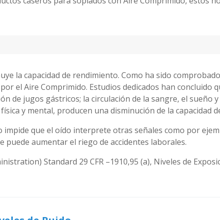
oductos caseros para soplados con Aire Comprimido, éstos no
minuye la capacidad de rendimiento. Como ha sido comprobado, 
o por el Aire Comprimido. Estudios dedicados han concluido q
n de jugos gástricos; la circulación de la sangre, el sueño
física y mental, producen una disminución de la capacidad d
 impide que el oído interprete otras señales como por ejemp
e puede aumentar el riego de accidentes laborales.
stration) Standard 29 CFR –1910,95 (a), Niveles de Exposic