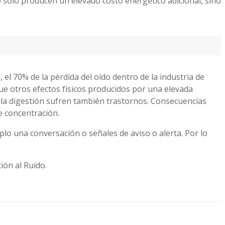
 sólo producen un elevado costo energético adicional, sino
el 70% de la pérdida del oído dentro de la industria de
ue otros efectos físicos producidos por una elevada
 y la digestión sufren también trastornos. Consecuencias
e concentración.
lo una conversación o señales de aviso o alerta. Por lo
ión al Ruido.