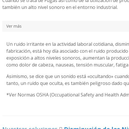
Cuando se trata de Fugas así como de la utilización de pr
también un alto nivel sonoro en el entorno industrial.
Ver más
Un ruido irritante en la actividad laboral cotidiana, dis
fabricación, está hoy día asociado con el ruido producid
exposición a altos niveles sonoros, aumentan la producció
como dolor de cabeza, nauseas, tensión muscular, fatiga 
Asimismo, se dice que un sonido está «ocultando» cuando
tanto, un ruido que oculta, es también peligroso dado qu
*Ver Normas OSHA (Occupational Safety and Health Admini