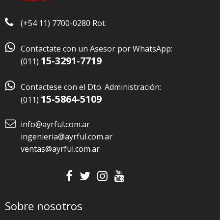
(+54 11) 7700-0280 Rot.

Contactate con un Asesor por WhatsApp:
15-3291-7719
(011)

Contactese con el Dto. Administración:
15-5864-5109
(011)
info@ayrful.com.ar
ingenieria@ayrful.com.ar
ventas@ayrful.com.ar
Sobre nosotros