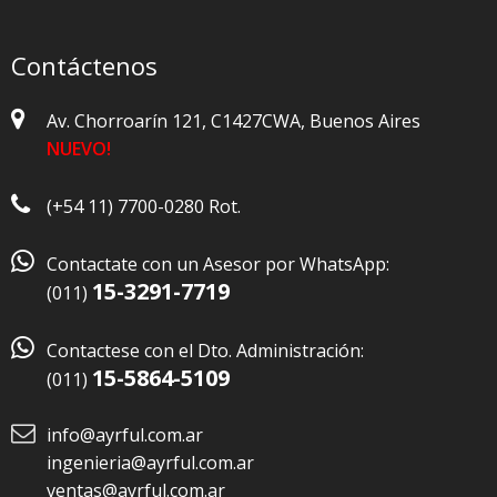
Contáctenos
Av. Chorroarín 121, C1427CWA, Buenos Aires
NUEVO!
(+54 11) 7700-0280 Rot.

Contactate con un Asesor por WhatsApp:
15-3291-7719
(011)

Contactese con el Dto. Administración:
15-5864-5109
(011)
info@ayrful.com.ar
ingenieria@ayrful.com.ar
ventas@ayrful.com.ar