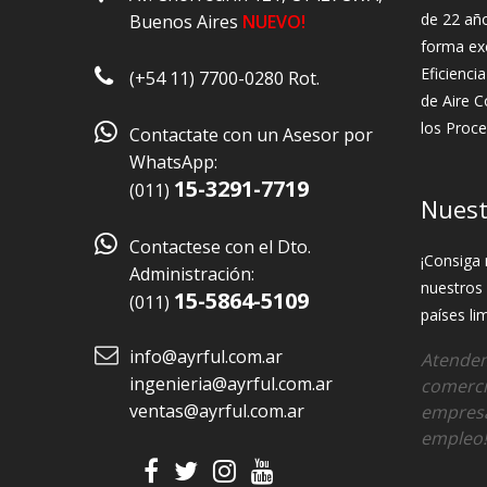
de 22 año
Buenos Aires
NUEVO!
forma exc
Eficienci
(+54 11) 7700-0280 Rot.
de Aire C
los Proce

Contactate con un Asesor por
WhatsApp:
15-3291-7719
(011)
Nuest

Contactese con el Dto.
¡Consiga 
Administración:
nuestros 
15-5864-5109
(011)
países lim
info@ayrful.com.ar
Atendem
ingenieria@ayrful.com.ar
comerci
ventas@ayrful.com.ar
empresa
empleo!