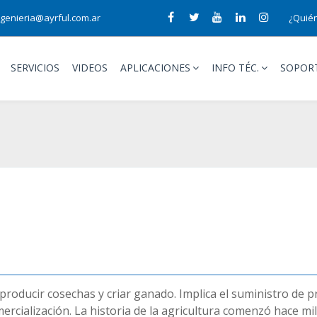
ngenieria@ayrful.com.ar
¿Quié
SERVICIOS
VIDEOS
APLICACIONES
INFO TÉC.
SOPOR
a, producir cosechas y criar ganado. Implica el suministro de
cialización. La historia de la agricultura comenzó hace mil