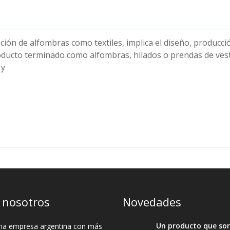
cación de alfombras como textiles, implica el diseño, producci
roducto terminado como alfombras, hilados o prendas de vest
 y
 nosotros
Novedades
Un producto que so
a empresa argentina con más