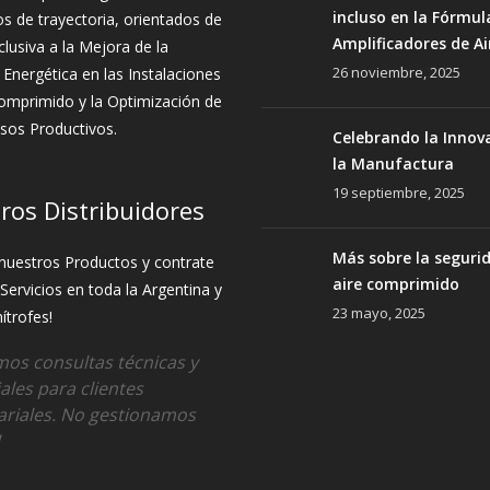
incluso en la Fórmul
s de trayectoria, orientados de
Amplificadores de Ai
lusiva a la Mejora de la
26 noviembre, 2025
a Energética en las Instalaciones
omprimido y la Optimización de
sos Productivos.
Celebrando la Innov
la Manufactura
19 septiembre, 2025
ros Distribuidores
Más sobre la seguri
nuestros Productos y contrate
aire comprimido
Servicios en toda la Argentina y
23 mayo, 2025
ítrofes!
os consultas técnicas y
ales para clientes
riales. No gestionamos