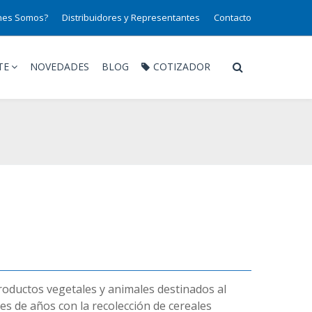
nes Somos?
Distribuidores y Representantes
Contacto
TE
NOVEDADES
BLOG
COTIZADOR
 productos vegetales y animales destinados al
es de años con la recolección de cereales