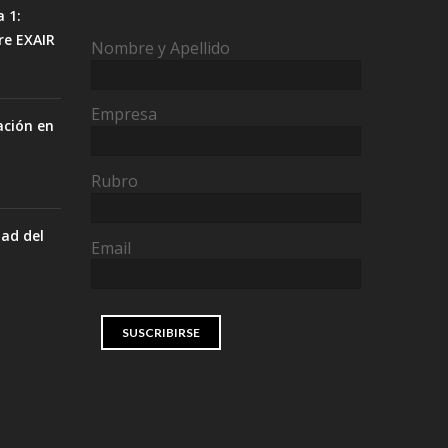
a 1:
re EXAIR
Nombre y Apellido
Empresa
ación en
Rubro
dad del
Email