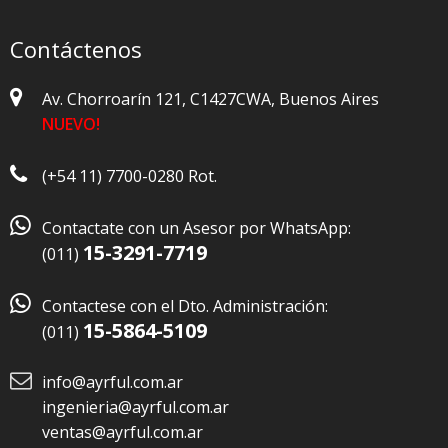
Contáctenos
Av. Chorroarín 121, C1427CWA, Buenos Aires
NUEVO!
(+54 11) 7700-0280 Rot.

Contactate con un Asesor por WhatsApp:
15-3291-7719
(011)

Contactese con el Dto. Administración:
15-5864-5109
(011)
info@ayrful.com.ar
ingenieria@ayrful.com.ar
ventas@ayrful.com.ar