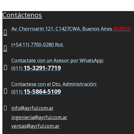
Contáctenos
Av. Chorroarín 121, C1427CWA, Buenos Aires
NUEVO!
(+54 11) 7700-0280 Rot.
Contactate con un Asesor por WhatsApp:

15-3291-7719
(011)
Contactese con el Dto. Administración:

15-5864-5109
(011)
info@ayrful.com.ar
ingenieria@ayrful.com.ar
ventas@ayrful.com.ar