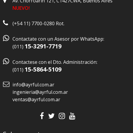
Av. Chorroarín 121, C1427CWA, Buenos Aires
NUEVO!
(+54 11) 7700-0280 Rot.

Contactate con un Asesor por WhatsApp:
15-3291-7719
(011)

Contactese con el Dto. Administración:
15-5864-5109
(011)
info@ayrful.com.ar
ingenieria@ayrful.com.ar
ventas@ayrful.com.ar