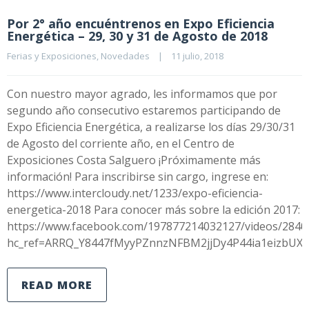
Por 2° año encuéntrenos en Expo Eficiencia
Energética – 29, 30 y 31 de Agosto de 2018
Ferias y Exposiciones
, 
Novedades
|
11 julio, 2018    
Con nuestro mayor agrado, les informamos que por
segundo año consecutivo estaremos participando de
Expo Eficiencia Energética, a realizarse los días 29/30/31
de Agosto del corriente año, en el Centro de
Exposiciones Costa Salguero ¡Próximamente más
información! Para inscribirse sin cargo, ingrese en:
https://www.intercloudy.net/1233/expo-eficiencia-
energetica-2018 Para conocer más sobre la edición 2017:
https://www.facebook.com/197877214032127/videos/2840
hc_ref=ARRQ_Y8447fMyyPZnnzNFBM2jjDy4P44ia1eizbUX
READ MORE