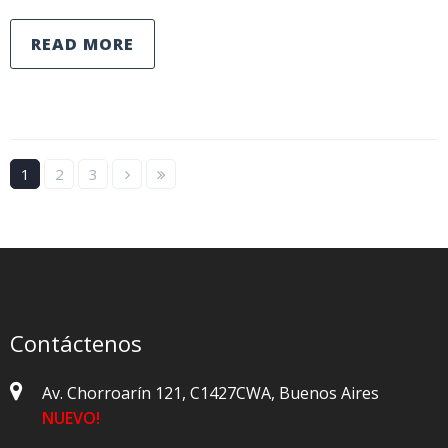
READ MORE
1
2
3
Contáctenos
Av. Chorroarín 121, C1427CWA, Buenos Aires
NUEVO!