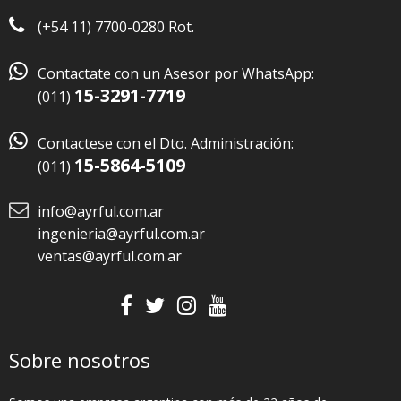
(+54 11) 7700-0280 Rot.

Contactate con un Asesor por WhatsApp:
15-3291-7719
(011)

Contactese con el Dto. Administración:
15-5864-5109
(011)
info@ayrful.com.ar
ingenieria@ayrful.com.ar
ventas@ayrful.com.ar
Sobre nosotros