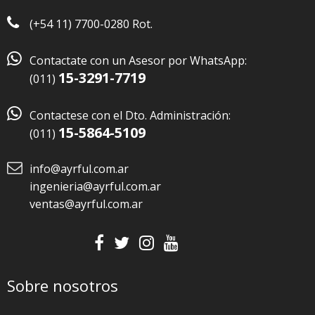
(+54 11) 7700-0280 Rot.

Contactate con un Asesor por WhatsApp:
15-3291-7719
(011)

Contactese con el Dto. Administración:
15-5864-5109
(011)
info@ayrful.com.ar
ingenieria@ayrful.com.ar
ventas@ayrful.com.ar
Sobre nosotros