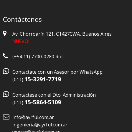
Contáctenos
Av. Chorroarín 121, C1427CWA, Buenos Aires
NUEVO!
(+54 11) 7700-0280 Rot.

Contactate con un Asesor por WhatsApp:
15-3291-7719
(011)

Contactese con el Dto. Administración:
15-5864-5109
(011)
info@ayrful.com.ar
ingenieria@ayrful.com.ar