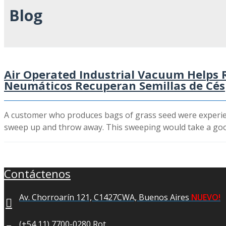
Blog
Air Operated Industrial Vacuum Helps 
Neumáticos Recuperan Semillas de Cés
A customer who produces bags of grass seed were experienc
sweep up and throw away. This sweeping would take a good
Contáctenos
Av. Chorroarín 121, C1427CWA, Buenos Aires
NUEVO!
(+54 11) 7700-0280 Rot.