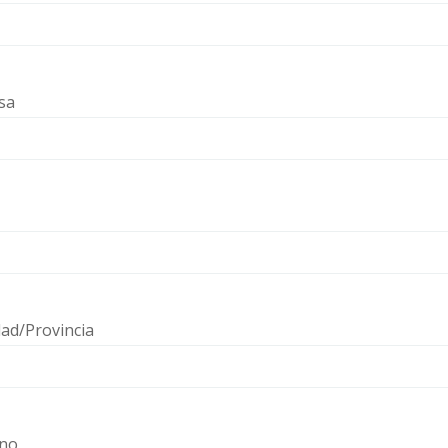
sa
dad/Provincia
ono