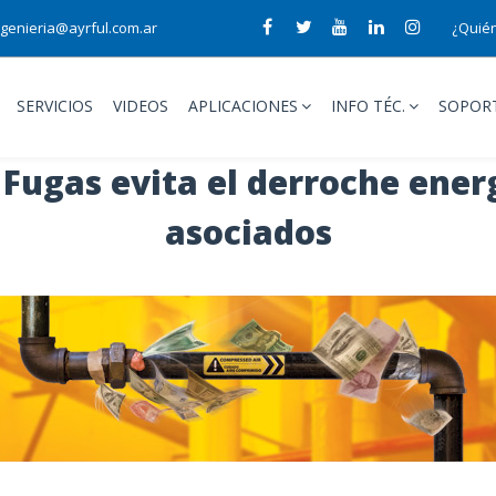
ngenieria@ayrful.com.ar
¿Quié
SERVICIOS
VIDEOS
APLICACIONES
INFO TÉC.
SOPOR
 Fugas evita el derroche energ
asociados