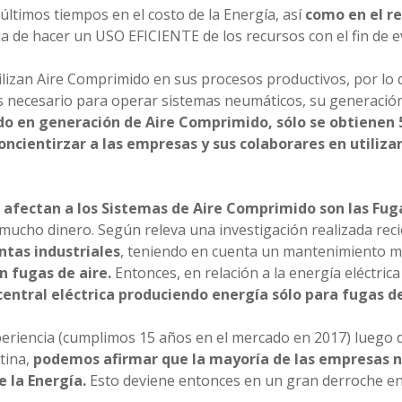
últimos tiempos en el costo de la Energía, así
como en el res
 de hacer un USO EFICIENTE de los recursos con el fin de ev
ilizan Aire Comprimido en sus procesos productivos, por lo 
e es necesario para operar sistemas neumáticos, su generaci
tido en generación de Aire Comprimido, sólo se obtiene
ncientirzar a las empresas y sus colaborares en utiliza
afectan a los Sistemas de Aire Comprimido son las Fug
 mucho dinero. Según releva una investigación realizada rec
ntas industriales
, teniendo en cuenta un mantenimiento m
n fugas de aire.
Entonces, en relación a la energía eléctric
central eléctrica produciendo energía sólo para fugas de
eriencia (cumplimos 15 años en el mercado en 2017) luego d
tina,
podemos afirmar que la mayoría de las empresas n
e la Energía.
Esto deviene entonces en un gran derroche en