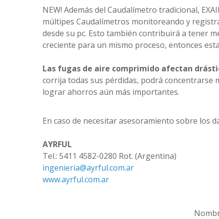
NEW! Además del Caudalímetro tradicional, EXA
múltipes Caudalímetros monitoreando y registra
desde su pc. Esto también contribuirá a tener me
creciente para un mismo proceso, entonces esta
Las fugas de aire comprimido afectan drásti
corrija todas sus pérdidas, podrá concentrarse m
lograr ahorros aún más importantes.
En caso de necesitar asesoramiento sobre los d
AYRFUL
Tel.: 5411 4582-0280 Rot. (Argentina)
ingenieria@ayrful.com.ar
www.ayrful.com.ar
Nombre