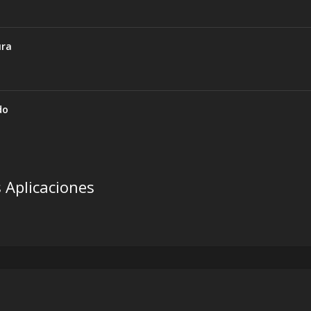
ura
do
s Aplicaciones