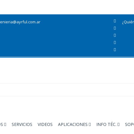
genieria@ayrful.com.ar
¿Quié
OS
SERVICIOS
VIDEOS
APLICACIONES
INFO TÉC.
SOP