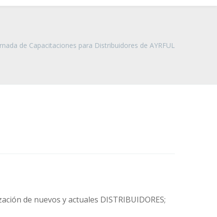
rnada de Capacitaciones para Distribuidores de AYRFUL
lización de nuevos y actuales DISTRIBUIDORES;