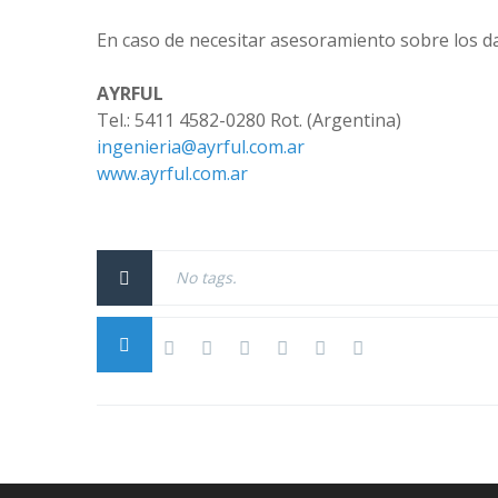
En caso de necesitar asesoramiento sobre los d
AYRFUL
Tel.: 5411 4582-0280 Rot. (Argentina)
ingenieria@ayrful.com.ar
www.ayrful.com.ar
No tags.