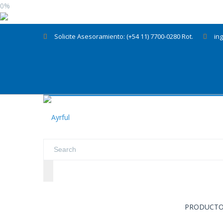
0%
Solicite Asesoramiento: (+54 11) 7700-0280 Rot.
in
PRODUCT