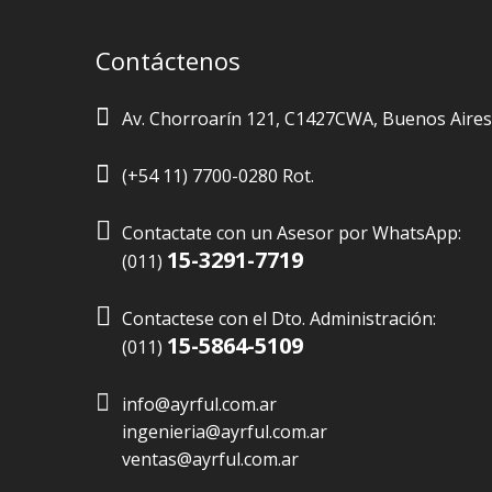
Contáctenos
Av. Chorroarín 121, C1427CWA, Buenos Aires
(+54 11) 7700-0280 Rot.

Contactate con un Asesor por WhatsApp:
15-3291-7719
(011)

Contactese con el Dto. Administración:
15-5864-5109
(011)
info@ayrful.com.ar
ingenieria@ayrful.com.ar
ventas@ayrful.com.ar