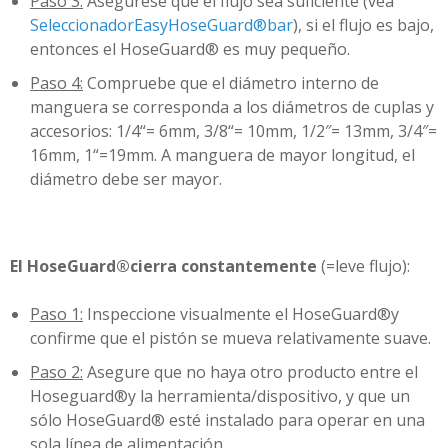
Paso 3:
Asegúrese que el flujo sea suficiente (vea
SeleccionadorEasyHoseGuard®bar
), si el flujo es bajo,
entonces el HoseGuard® es muy pequeño.
Paso 4:
Compruebe que el diámetro interno de
manguera se corresponda a los diámetros de cuplas y
accesorios: 1/4“= 6mm, 3/8“= 10mm, 1/2″= 13mm, 3/4″=
16mm, 1“=19mm. A manguera de mayor longitud, el
diámetro debe ser mayor.
El HoseGuard
®
cierra constantemente
(=leve flujo):
Paso 1:
Inspeccione visualmente el HoseGuard®y
confirme que el pistón se mueva relativamente suave.
Paso 2:
Asegure que no haya otro producto entre el
Hoseguard®y la herramienta/dispositivo, y que un
sólo HoseGuard® esté instalado para operar en una
sola línea de alimentación.