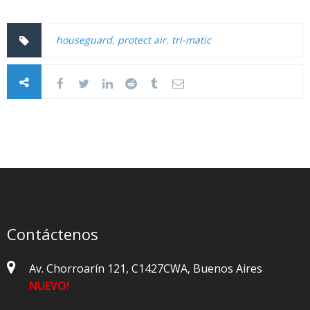
houseguard
,
protect air
,
tri-matic
Contáctenos
Av. Chorroarín 121, C1427CWA, Buenos Aires
NUEVO!