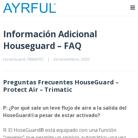
Información Adicional
Houseguard – FAQ
HoseGuard
, 
TRIMATIC
|
26 noviembre, 2020    
Preguntas Frecuentes HouseGuard –
Protect Air – Trimatic
P: ¿Por qué sale un leve flujo de aire a la salida del
HoseGuard
®
a pesar de estar activado?
R: El HoseGuard® está equipado con una función
“reseteo” que permite un reinicio automático una vez