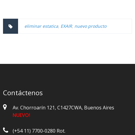
eliminar estatica
,
EXAIR
,
nuevo producto
Contáctenos
Av. Chorroarín 121, C1427CWA, Buenos Aires
NUEVO!
(+54 11) 7700-0280 Rot.