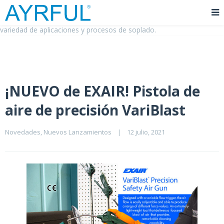
La Pistola de Aire de Seguridad VariBlast proporciona un Flujo de
aire Potente y concentrado, ideal para su uso en una amplia
variedad de aplicaciones y procesos de soplado.
¡NUEVO de EXAIR! Pistola de
aire de precisión VariBlast
Novedades
, 
Nuevos Lanzamientos
|
12 julio, 2021    