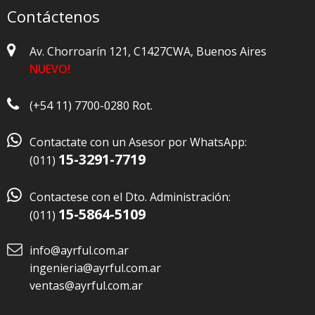
Contáctenos
Av. Chorroarín 121, C1427CWA, Buenos Aires
NUEVO!
(+54 11) 7700-0280 Rot.

Contactate con un Asesor por WhatsApp:
15-3291-7719
(011)

Contactese con el Dto. Administración:
15-5864-5109
(011)
info@ayrful.com.ar
ingenieria@ayrful.com.ar
ventas@ayrful.com.ar