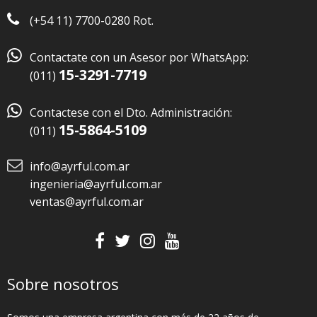
(+54 11) 7700-0280 Rot.

Contactate con un Asesor por WhatsApp:
15-3291-7719
(011)

Contactese con el Dto. Administración:
15-5864-5109
(011)
info@ayrful.com.ar
ingenieria@ayrful.com.ar
ventas@ayrful.com.ar
Sobre nosotros