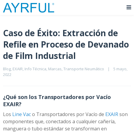
Caso de Éxito: Extracción de
Refile en Proceso de Devanado
de Film Industrial
Blog
, 
EXAIR
, 
Info Técnica
, 
Marcas
, 
Transporte Neumático
|
5 mayo, 
2022    
¿Qué son los Transportadores por Vacío
EXAIR?
Los
Line Vac
o Transportadores por Vacío de
EXAIR
son
componentes que, conectados a cualquier cañería,
manguera o tubo estándar se transforman en