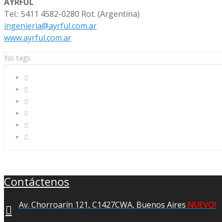
AYRFUL
Tel.: 5411 4582-0280 Rot. (Argentina)
ingenieria@ayrful.com.ar
www.ayrful.com.ar
No tags.
Contáctenos
Av. Chorroarín 121, C1427CWA, Buenos Aires
NUEVO!