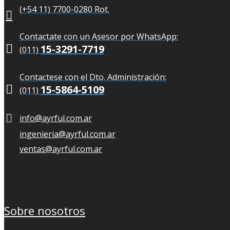
(+54 11) 7700-0280 Rot.
Contactate con un Asesor por WhatsApp:

15-3291-7719
(011)
Contactese con el Dto. Administración:

15-5864-5109
(011)
info@ayrful.com.ar
ingenieria@ayrful.com.ar
ventas@ayrful.com.ar
Sobre nosotros