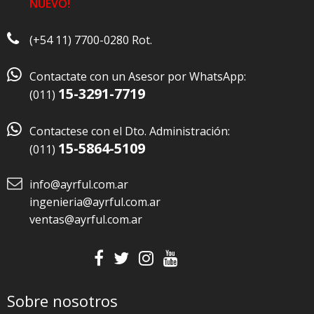
NUEVO!
(+54 11) 7700-0280 Rot.

Contactate con un Asesor por WhatsApp:
15-3291-7719
(011)

Contactese con el Dto. Administración:
15-5864-5109
(011)
info@ayrful.com.ar
ingenieria@ayrful.com.ar
ventas@ayrful.com.ar
Sobre nosotros