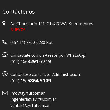
Contáctenos
Av. Chorroarín 121, C1427CWA, Buenos Aires
NUEVO!
(+54 11) 7700-0280 Rot.

Contactate con un Asesor por WhatsApp:
15-3291-7719
(011)

Contactese con el Dto. Administración:
15-5864-5109
(011)
info@ayrful.com.ar
ingenieria@ayrful.com.ar
ventas@ayrful.com.ar