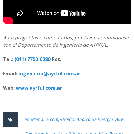
Ante preguntas o comentarios, por favor, comuníquese
con el Departamento de Ingeniería de AYRFUL:
Tel.:
(011) 7700-0280
Rot.
Email:
ingenieria@ayrful.com.ar
Web:
www.ayrful.com.ar
ahorrar aire comprimido
,
Ahorro de Energía
,
Aire
Comprimido
,
ayrful
,
eficiencia energética
,
Reducir